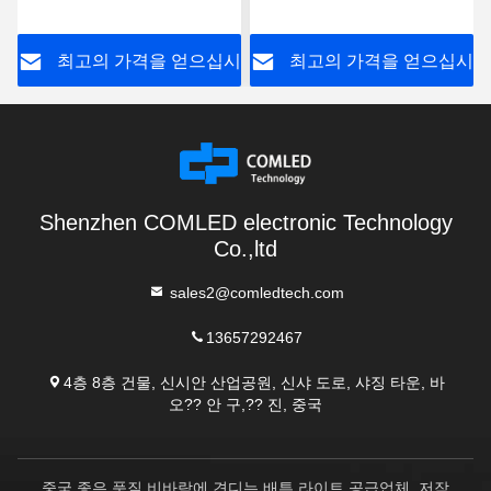
트 비상 배튼 라이트
픽쳐 비상 LED 배튼
시
최고의 가격을 얻으십시
최고의 가격을 얻으십시
오
오
Shenzhen COMLED electronic Technology
Co.,ltd
sales2@comledtech.com
13657292467
4층 8층 건물, 신시안 산업공원, 신샤 도로, 샤징 타운, 바
오?? 안 구,?? 진, 중국
중국 좋은 품질 비바람에 견디는 배튼 라이트 공급업체. 저작