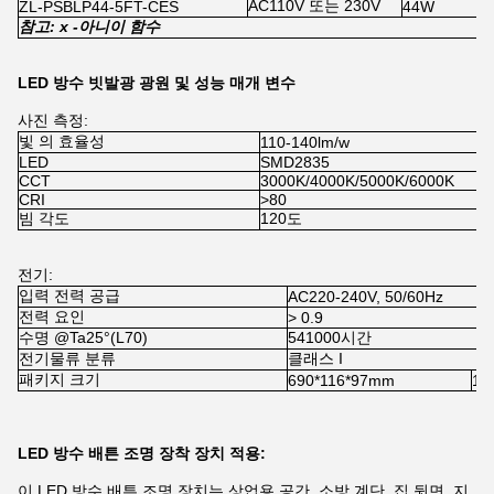
AC110V 또는 230V
ZL-PSBLP44-5FT-CES
44W
1
참고: x -
아니
이 함수
LED 방수 빗발광 광원 및 성능 매개 변수
사진 측정:
빛 의 효율성
110-140lm/w
LED
SMD2835
CCT
3000K/4000K/5000K/6000K
CRI
>80
빔 각도
120도
전기:
입력 전력 공급
AC220-240V, 50/60Hz
전력 요인
> 0.9
수명 @Ta25°(L70)
541000시간
전기물류 분류
클래스 I
패키지 크기
690*116*97mm
12
LED 방수 배튼 조명 장착 장치 적용:
이 LED 방수 배튼 조명 장치는 상업용 공간, 소방 계단, 집 뒷면, 지