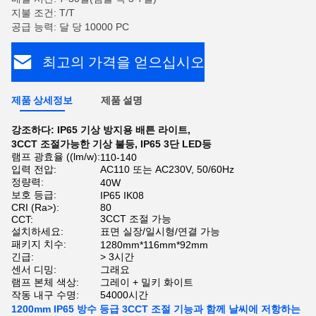
지불 조건: T/T
공급 능력: 달 당 10000 PC
최고의 가격을 얻으십시오
제품 상세정보
제품 설명
강조하다:
IP65 기상 방지용 배튼 라이트
,
3CCT 조절가능한 기상 불등
,
IP65 3단 LED등
램프 광효율 ((lm/w):
110-140
입력 전압:
AC110 또는 AC230V, 50/60Hz
정량력:
40W
보호 등급:
IP65 IK08
CRI (Ra>):
80
3CCT 조절 가능
CCT:
설치하세요:
표면 실장/일시형/연결 가능
패키지 치수:
1280mm*116mm*92mm
긴급:
> 3시간
센서 디밍:
그래요
램프 본체 색상:
그레이 + 밀키 화이트
작동 내구 수명:
54000시간
1200mm IP65 방수 등급 3CCT 조절 기능과 함께 날씨에 저항하는