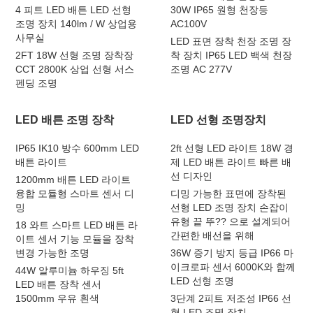
4 피트 LED 배튼 LED 선형
30W IP65 원형 천장등
조명 장치 140lm / W 상업용
AC100V
사무실
LED 표면 장착 천장 조명 장
2FT 18W 선형 조명 장착장
착 장치 IP65 LED 백색 천장
CCT 2800K 상업 선형 서스
조명 AC 277V
펜딩 조명
LED 배튼 조명 장착
LED 선형 조명장치
IP65 IK10 방수 600mm LED
2ft 선형 LED 라이트 18W 경
배튼 라이트
제 LED 배튼 라이트 빠른 배
선 디자인
1200mm 배튼 LED 라이트
융합 모듈형 스마트 센서 디
디밍 가능한 표면에 장착된
밍
선형 LED 조명 장치 손잡이
유형 끝 뚜?? 으로 설계되어
18 와트 스마트 LED 배튼 라
간편한 배선을 위해
이트 센서 기능 모듈을 장착
변경 가능한 조명
36W 증기 방지 등급 IP66 마
이크로파 센서 6000K와 함께
44W 알루미늄 하우징 5ft
LED 선형 조명
LED 배튼 장착 센서
1500mm 우유 흰색
3단계 2피트 저조성 IP66 선
형 LED 조명 장치