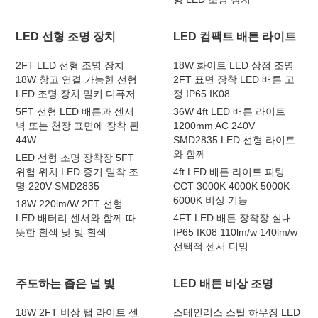
LED 선형 조명 장치
LED 컴팩트 배튼 라이트
2FT LED 선형 조명 장치
18W 화이트 LED 상점 조명
18W 창고 연결 가능한 선형
2FT 표면 장착 LED 배튼 고
LED 조명 장치 밀키 디퓨저
정 IP65 IK08
5FT 선형 LED 배튼과 센서
36W 4ft LED 배튼 라이트
벽 또는 천장 표면에 장착 된
1200mm AC 240V
44W
SMD2835 LED 선형 라이트
와 함께
LED 선형 조명 장착장 5FT
위험 위치 LED 증기 밀착 조
4ft LED 배튼 라이트 피팅
명 220V SMD2835
CCT 3000K 4000K 5000K
6000K 비상 기능
18W 220lm/W 2FT 선형
LED 배터리 센서와 함께 따
4FT LED 배튼 장착장 실내
뜻한 흰색 낮 빛 흰색
IP65 IK08 110lm/w 140lm/w
선택적 센서 디밍
주도하는 좁은 널 빛
LED 배튼 비상 조명
18W 2FT 비상 탭 라이트 센
스테인리스 스틸 하우징 LED