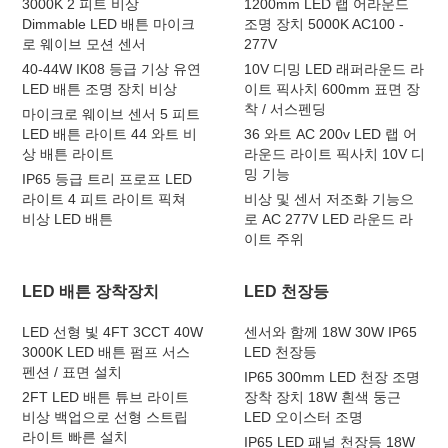
3000K 2 피트 비상
1200mm LED 랩 어라운드
Dimmable LED 배튼 마이크
조명 장치 5000K AC100 -
로 웨이브 모션 센서
277V
40-44W IK08 등급 기상 유연
10V 디밍 LED 래퍼라운드 라
LED 배튼 조명 장치 비상
이트 픽사치 600mm 표면 장
착 / 서스펜딩
마이크로 웨이브 센서 5 피트
LED 배튼 라이트 44 와트 비
36 와트 AC 200v LED 랩 어
상 배튼 라이트
라운드 라이트 픽사치 10V 디
밍 기능
IP65 등급 트리 프로프 LED
라이트 4 피트 라이트 픽쳐
비상 및 센서 저조화 기능으
비상 LED 배튼
로 AC 277V LED 라운드 라
이트 주위
LED 배튼 장착장치
LED 천장등
LED 선형 빛 4FT 3CCT 40W
센서와 함께 18W 30W IP65
3000K LED 배튼 펌프 서스
LED 천장등
펜션 / 표면 설치
IP65 300mm LED 천장 조명
2FT LED 배튼 튜브 라이트
장착 장치 18W 흰색 둥근
비상 백업으로 선형 스트립
LED 오이스터 조명
라이트 빠른 설치
IP65 LED 패널 천장등 18W