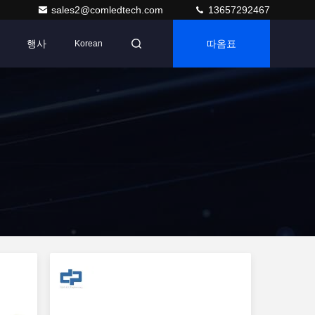
sales2@comledtech.com
13657292467
행사
따옴표
Korean