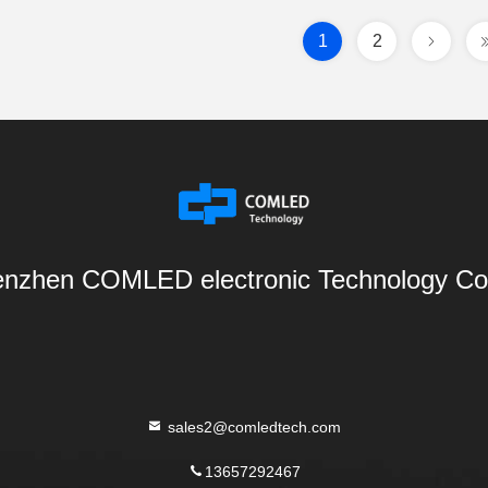
1
2
nzhen COMLED electronic Technology Co.
sales2@comledtech.com
13657292467