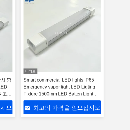
비디오
장치 깜
Smart commercial LED lights IP65
LED
Emergency vapor tight LED Ligting
튼 조명
Fixture 1500mm LED Batten Light
Fitting For Industrial Lighting
십시오
최고의 가격을 얻으십시오