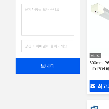
비디오
600mm I
보내다
LiFePO4
최고