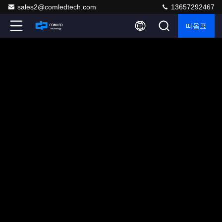
sales2@comledtech.com
13657292467
따옴표