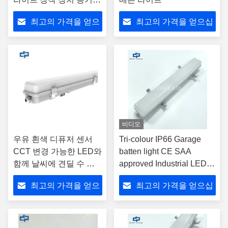
방지 할 수 있는 LED 배
최고의 가격을 얻으
최고의 가격을 얻으십
튼 주차장, 창고, 지하 통
로, 터널 등에 적합합니
십시오
시오
다.
비디오
우유 흰색 디퓨저 센서
Tri-colour IP66 Garage
CCT 변경 가능한 LED와
batten light CE SAA
함께 날씨에 견딜 수 있
approved Industrial LED
는 배튼 라이트
Lighting fixture 1500mm
최고의 가격을 얻으
최고의 가격을 얻으십
Weatherproof LED Batten
Light 5FT 3CCT
십시오
시오
Changeable vapor tight
light fitting