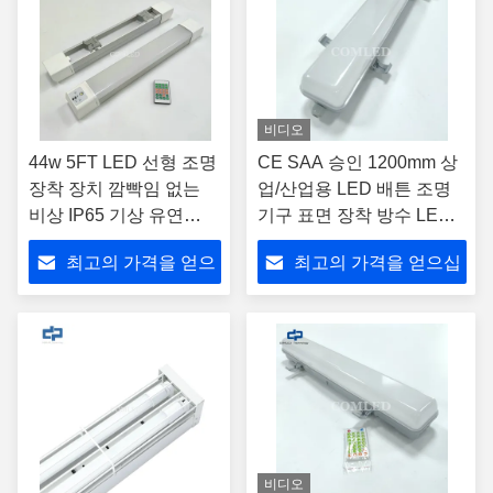
비디오
44w 5FT LED 선형 조명
CE SAA 승인 1200mm 상
장착 장치 깜빡임 없는
업/산업용 LED 배튼 조명
비상 IP65 기상 유연
기구 표면 장착 방수 LED
LED 배튼 센서 저조 주
조명기구 비상 배터리 방폭
최고의 가격을 얻으
최고의 가격을 얻으십
차장 LED 배튼 조명 터
LED 조명
널 조명 장착 장치
십시오
시오
비디오