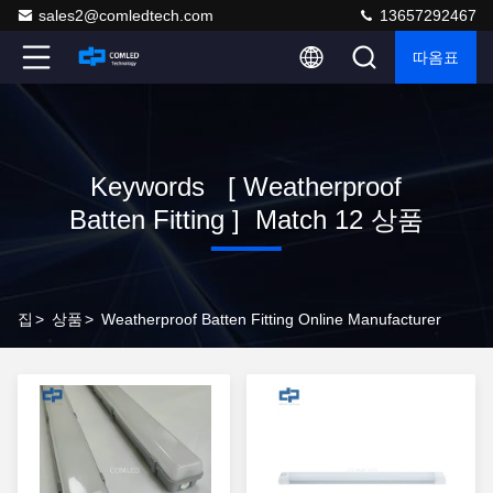
sales2@comledtech.com
13657292467
따옴표
Keywords [ Weatherproof
Batten Fitting ] Match 12 상품
집
>
상품
>
Weatherproof Batten Fitting Online Manufacturer