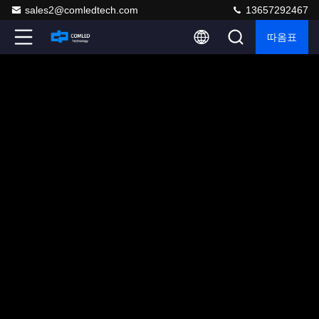
sales2@comledtech.com
13657292467
따옴표