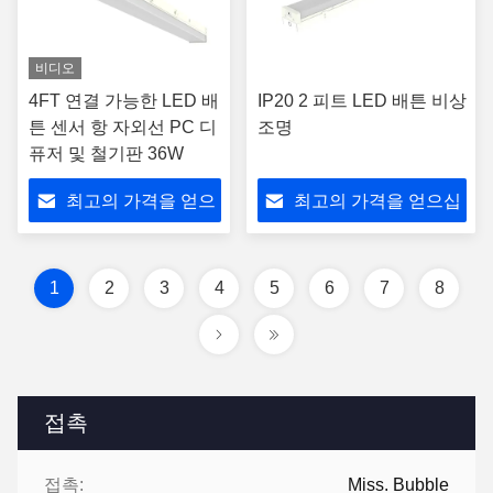
비디오
4FT 연결 가능한 LED 배
IP20 2 피트 LED 배튼 비상
튼 센서 항 자외선 PC 디
조명
퓨저 및 철기판 36W
최고의 가격을 얻으
최고의 가격을 얻으십
십시오
시오
1
2
3
4
5
6
7
8
접촉
접촉:
Miss. Bubble