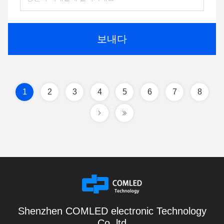
보내다
1
2
3
4
5
6
7
8
Shenzhen COMLED electronic Technology
Co.,ltd