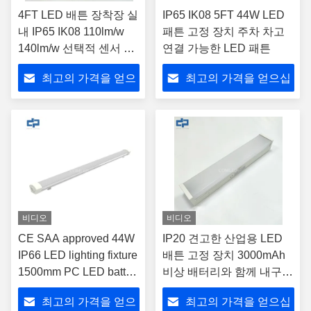
4FT LED 배튼 장착장 실
IP65 IK08 5FT 44W LED
내 IP65 IK08 110lm/w
패튼 고정 장치 주차 차고
140lm/w 선택적 센서 디
연결 가능한 LED 패튼
밍
최고의 가격을 얻으
최고의 가격을 얻으십
십시오
시오
비디오
비디오
CE SAA approved 44W
IP20 견고한 산업용 LED
IP66 LED lighting fixture
배튼 고정 장치 3000mAh
1500mm PC LED batten
비상 배터리와 함께 내구성
light tunnel lighting
4FT 비상 LED 배튼 라이트
최고의 가격을 얻으
최고의 가격을 얻으십
linear LED batten
주차장에 대한 산업용 LED