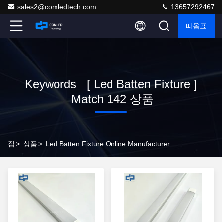
sales2@comledtech.com
13657292467
따옴표
Keywords [ Led Batten Fixture ]
Match 142 상품
집
>
상품
>
Led Batten Fixture Online Manufacturer