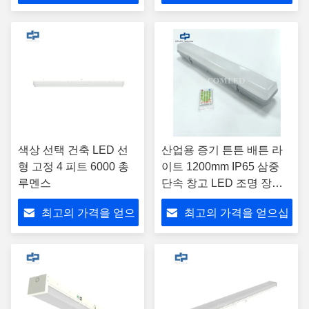
Fixture Vapor Tight
조명 장치
십시오
시오
parking lot LED Lights
색상 선택 건축 LED 선
산업용 증기 튼튼 배튼 라
형 고정 4 피트 6000 총
이트 1200mm IP65 삼중
루멘스
단속 창고 LED 조명 장착
장치 터널 조명 날씨 단속
최고의 가격을 얻으
최고의 가격을 얻으십
장치 3CCT 변경 가능한 배
튼 장착 장치
십시오
시오