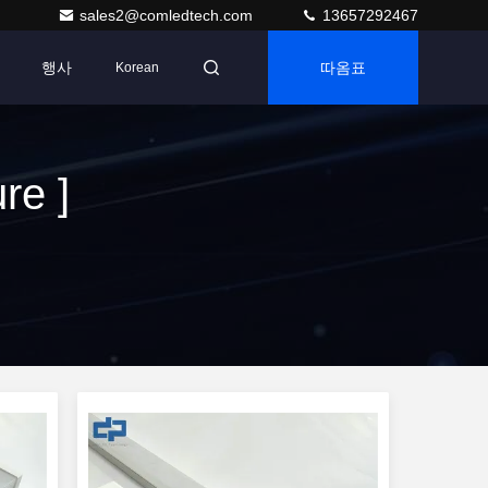
sales2@comledtech.com
13657292467
행사
따옴표
Korean
re ]