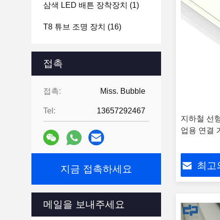
삼색 LED 배튼 장착장치
(1)
T8 튜브 조명 장치
(16)
접촉
접촉:
Miss. Bubble
Tel:
13657292467
지하철 선형
업용 연결 
최고
지금 접촉하세요
메일을 보내주세요