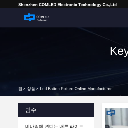
Shenzhen COMLED Electronic Technology Co.,ltd
Key
집
>
상품
>
Led Batten Fixture Online Manufacturer
범주
비바람에 견디는 배튼 라이트