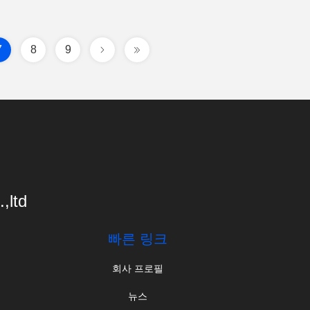
7
8
9
,ltd
빠른 링크
회사 프로필
뉴스