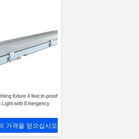
hting fixture 4 feet tri-proof
 Light with Emergency
의 가격을 얻으십시오