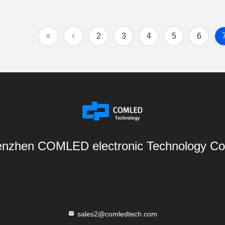
2
3
4
5
6
nzhen COMLED electronic Technology Co.
sales2@comledtech.com