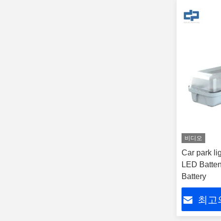
비디오
Car park lig
LED Batten
Battery
최고