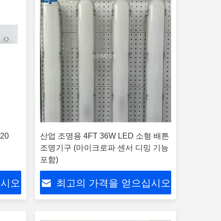
20
산업 조명용 4FT 36W LED 소형 배튼
조명기구 (마이크로파 센서 디밍 기능
포함)
십시오
최고의 가격을 얻으십시오