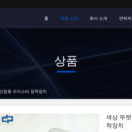
홈
제품 소개
회사 소개
연락처
상품
5 산업용 오이스터 장착장치
색상 뚜렷
착장치