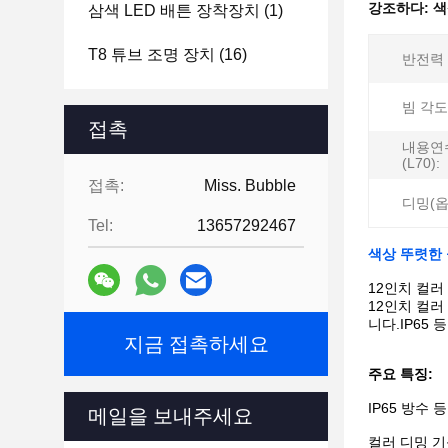
강조하다:
색
삼색 LED 배튼 장착장치
(1)
T8 튜브 조명 장치
(16)
반전력 
빔 각도
접촉
내용연수
(L70):
접촉:
Miss. Bubble
디밍(옵
Tel:
13657292467
색상 뚜렷한 
12인치 컬러
12인치 컬
니다.IP65
지금 접촉하세요
주요 특징:
IP65 방수
메일을 보내주세요
컬러 디밍 기