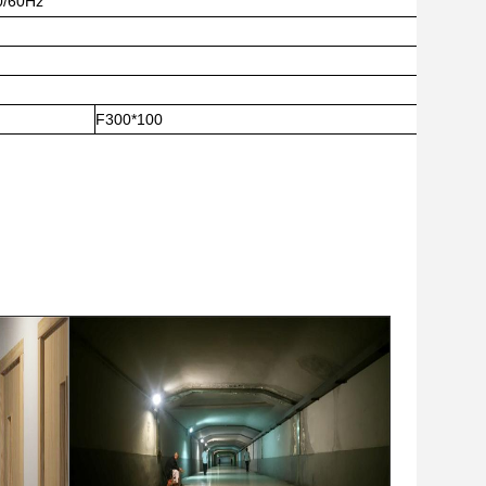
0/60Hz
F300*100