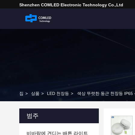
Shenzhen COMLED Electronic Technology Co.,ltd
집
>
상품
>
LED 천장등
>
색상 뚜렷한 둥근 천장등 IP6
범주
비바람에 견디는 배튼 라이트