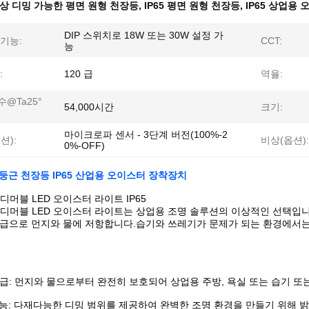
상 디밍 가능한 평면 원형 천장등
,
IP65 평면 원형 천장등
,
IP65 상업용
DIP 스위치로 18W 또는 30W 설정 가
기능:
CCT:
능
:
120 급
역율:
@Ta25°
54,000시간
크기:
마이크로파 센서 - 3단계 버전(100%-2
션):
비상(옵션):
0%-OFF)
둥근 천장등 IP65 산업용 오이스터 장착장치
 디머블 LED 오이스터 라이트 IP65
러 디머블 LED 오이스터 라이트는 상업용 조명 솔루션의 이상적인 선택입
 등급으로 먼지와 물에 저항합니다.습기와 쓰레기가 문제가 되는 환경에서는
 등급: 먼지와 물으로부터 완전히 보호되어 상업용 주방, 욕실 또는 습기 
능: 다재다능한 디밍 범위를 제공하여 완벽한 조명 환경을 만들기 위해 밝기와 