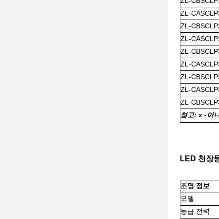
ZL-CBSCLP
ZL-CASCLP
ZL-CBSCLP
ZL-CASCLP
ZL-CBSCLP
ZL-CASCLP
ZL-CBSCLP
ZL-CASCLP
ZL-CBSCLP
참고: x -
아
LED 천장등
조명 정보
모델
등급 전력