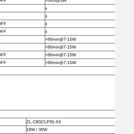
OFF
>3hrs@3W
x
x
OFF
x
OFF
x
>90min@7-15W
>90min@7-15W
OFF
>90min@7-15W
OFF
>90min@7-15W
ZL-CBSCLP30-XX
18W / 30W