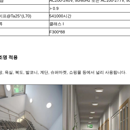
공급
AC200-240V, 50/60Hz 또는 AC100-277V, 5
> 0.9
@Ta25°(L70)
541000시간
류
클래스 I
F300*88
 조명 적용
, 욕실, 복도, 발코니, 계단, 슈퍼마켓, 쇼핑몰 등에서 널리 사용됩니다.