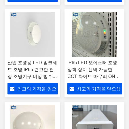
십시오
시오
산업 조명용 LED 벌크헤
IP65 LED 오이스터 조명
드 조명 IP65 견고한 천
장착 장치 선택 가능한
장 조명기구 비상 방수
CCT 화이트 마무리 ON
방폭형 견고한 산업용 천
OFF 마이크로 웨브 센서
최고의 가격을 얻으
최고의 가격을 얻으십
장 조명, 3000mAh 배터
리 포함
십시오
시오