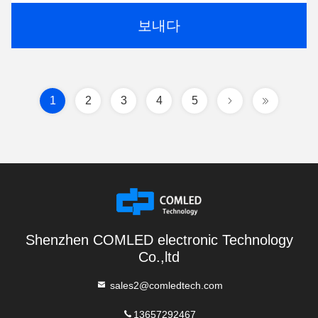
보내다
1
2
3
4
5
Shenzhen COMLED electronic Technology
Co.,ltd
sales2@comledtech.com
13657292467