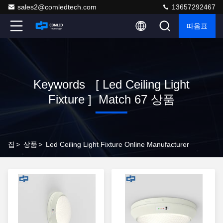
sales2@comledtech.com
13657292467
따옴표
Keywords [ Led Ceiling Light
Fixture ] Match 67 상품
집
>
상품
>
Led Ceiling Light Fixture Online Manufacturer