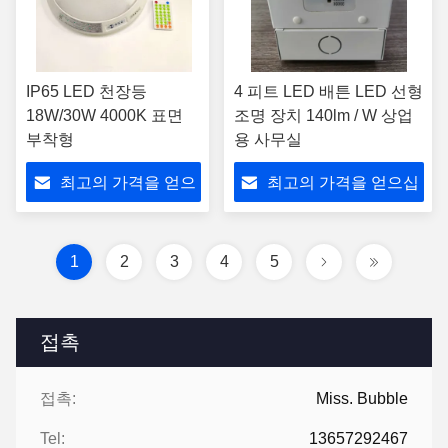
IP65 LED 천장등
4 피트 LED 배튼 LED 선형
18W/30W 4000K 표면
조명 장치 140lm / W 상업
부착형
용 사무실
최고의 가격을 얻으
최고의 가격을 얻으십
십시오
시오
1
2
3
4
5
접촉
접촉:
Miss. Bubble
Tel:
13657292467