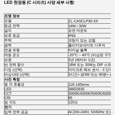
LED 천장등 (C 시리즈) 사양 세부 사항:
조명 정보
모델
ZL-CASCLP30-XX
등급 전력
18W / 30W
설치
표면 마운트
보호 등급
IP65
주택
코팅이 있는 강철
광학
폴리카보네이트 디푸저
연결 유형
터미널 블록
작동 온도
-20°C ~ 40°C (비상판: 0°C ~
보증
3년 (배터리 1년)
반 전력 함수
18W 또는 30W는 DIP 스
디밍 (선택)
마이크로 웨브 센서 - 3 단계 버
비상사태 (선택)
3시간+ @3W 또는 90분+ @7
사진 측정
빛 의 효율성
118-140lm/w
LED
SMD2835
CCT
3000K/4000K/5000K/6000K
CRI
85
빔 각도
120도
전기
입력 전력 공급
AC200-240V, 50/60Hz 또는 A