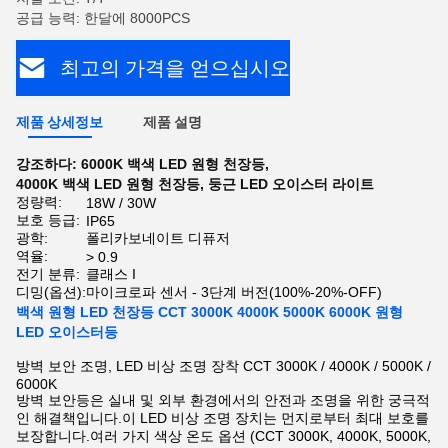
공급 능력: 한달에 8000PCS
최고의 가격을 얻으십시오
제품 상세정보
제품 설명
강조하다:
6000K 백색 LED 원형 천장등
,
4000K 백색 LED 원형 천장등
,
둥근 LED 오이스터 라이트
정량력:
18W / 30W
보호 등급:
IP65
광학:
폴리카보네이트 디퓨저
역율:
> 0.9
전기 분류:
클래스 I
디밍(옵션):
마이크로파 센서 - 3단계 버전(100%-20%-OFF)
백색 원형 LED 천장등 CCT 3000K 4000K 5000K 6000K 원형
LED 오이스터등
방벽 보안 조명, LED 비상 조명 장착 CCT 3000K / 4000K / 5000K /
6000K
방벽 보안등은 실내 및 외부 환경에서의 안전과 조명을 위한 궁극적
인 해결책입니다.이 LED 비상 조명 장치는 먼지로부터 최대 보호를
보장합니다.여러 가지 색상 온도 옵션 (CCT 3000K, 4000K, 5000K,