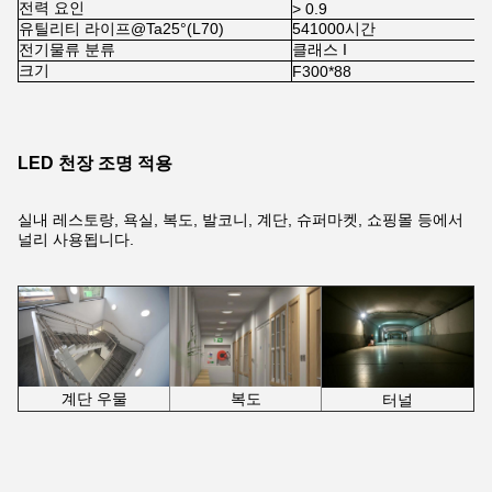
전력 요인
> 0.9
유틸리티 라이프@Ta25°(L70)
541000시간
전기물류 분류
클래스 I
크기
F300*88
LED 천장 조명 적용
실내 레스토랑, 욕실, 복도, 발코니, 계단, 슈퍼마켓, 쇼핑몰 등에서
널리 사용됩니다.
계단 우물
복도
터널