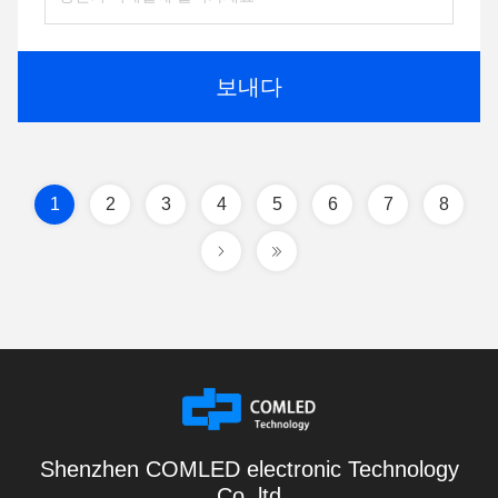
보내다
1
2
3
4
5
6
7
8
Shenzhen COMLED electronic Technology
Co.,ltd