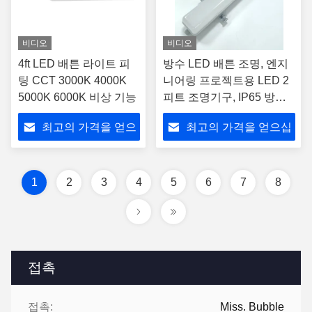
비디오
비디오
4ft LED 배튼 라이트 피
방수 LED 배튼 조명, 엔지
팅 CCT 3000K 4000K
니어링 프로젝트용 LED 2
5000K 6000K 비상 기능
피트 조명기구, IP65 방수
등급, 주차장용 18W 슬림
최고의 가격을 얻으
최고의 가격을 얻으십
LED 배튼
십시오
시오
1
2
3
4
5
6
7
8
접촉
접촉:
Miss. Bubble