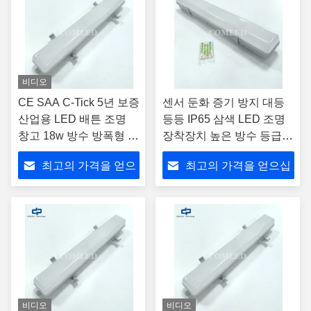
비디오
CE SAA C-Tick 5년 보증
센서 둔화 증기 방지 대등
산업용 LED 배튼 조명
등등 IP65 삼색 LED 조명
창고 18w 방수 방폭형 조
장착장치 높은 방수 등급
명기구 IP65 방수 배튼
산업 증기 등등 Tri Proof
최고의 가격을 얻으
최고의 가격을 얻으십
조명 600mm 선형 LED
LED Light 4 Foot Light
조명 주차장용
Fixture 비상 LED 대등등등
십시오
시오
비디오
비디오