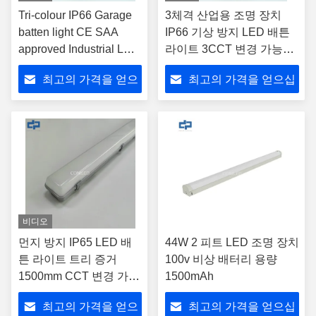
Tri-colour IP66 Garage
3체격 산업용 조명 장치
batten light CE SAA
IP66 기상 방지 LED 배튼
approved Industrial LED
라이트 3CCT 변경 가능한
Lighting fixture 1500mm
증기 라이트 삼색 1500mm
최고의 가격을 얻으
최고의 가격을 얻으십
Weatherproof LED
방수 LED 배튼 CE SAA C-
Batten Light 5FT 3CCT
Tick UKCA가 승인 한 산업
십시오
시오
Changeable vapor tight
용 조명
light fitting
비디오
먼지 방지 IP65 LED 배
44W 2 피트 LED 조명 장치
튼 라이트 트리 증거
100v 비상 배터리 용량
1500mm CCT 변경 가능
1500mAh
한 솔루션
최고의 가격을 얻으
최고의 가격을 얻으십