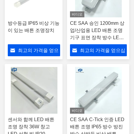
비디오
방수등급 IP65 비상 기능
CE SAA 승인 1200mm 상
이 있는 배튼 조명장치
업/산업용 LED 배튼 조명
기구 표면 장착 방수 LED
조명기구 비상 배터리 방폭
최고의 가격을 얻으
최고의 가격을 얻으십
LED 조명
십시오
시오
비디오
센서와 함께 LED 배튼
CE SAA C-Tick 인증 LED
조명 장착 36W 창고
배튼 조명 IP65 방수 방진
LED 선형 빛 IP20
방습 삼방등 비상 배튼 산