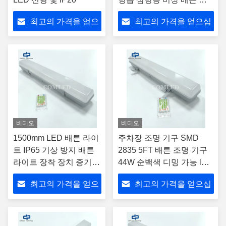
업용 방수 배튼 조명 주차
최고의 가격을 얻으
최고의 가격을 얻으십
장, 창고, 터널용
십시오
시오
비디오
비디오
1500mm LED 배튼 라이
주차장 조명 기구 SMD
트 IP65 기상 방지 배튼
2835 5FT 배튼 조명 기구
라이트 장착 장치 증기
44W 순백색 디밍 가능 lED
방지 할 수 있는 LED 배
배튼 산업용 선형 lED 조명
최고의 가격을 얻으
최고의 가격을 얻으십
튼 주차장, 창고, 지하 통
전체 PC 하우징 포함
로, 터널 등에 적합합니
십시오
시오
다.