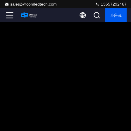
sales2@comledtech.com
13657292467
따옴표