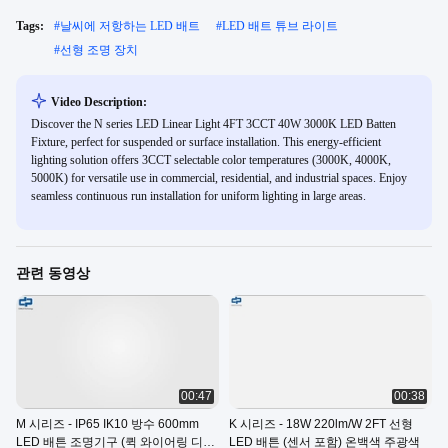
Tags:
#
날씨에 저항하는 LED 배트
#
LED 배트 튜브 라이트
#
선형 조명 장치
Video Description:
Discover the N series LED Linear Light 4FT 3CCT 40W 3000K LED Batten
Fixture, perfect for suspended or surface installation. This energy-efficient
lighting solution offers 3CCT selectable color temperatures (3000K, 4000K,
5000K) for versatile use in commercial, residential, and industrial spaces. Enjoy
seamless continuous run installation for uniform lighting in large areas.
관련 동영상
00:47
00:38
M 시리즈 - IP65 IK10 방수 600mm
K 시리즈 - 18W 220lm/W 2FT 선형
LED 배튼 조명기구 (퀵 와이어링 디자
LED 배튼 (센서 포함) 온백색 주광색